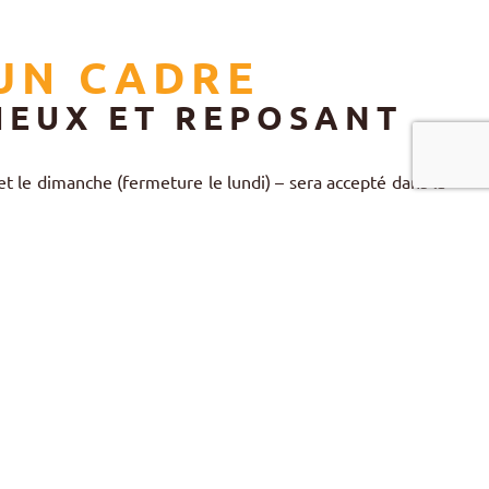
UN CADRE
IEUX ET REPOSANT
 et le dimanche (fermeture le lundi) – sera accepté dans la
bles.